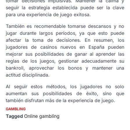
tomar decisiones impulsivas. Mantener la calma y
seguir la estrategia establecida puede ser la clave
para una experiencia de juego exitosa.
También es recomendable tomarse descansos y no
jugar durante largos períodos, ya que esto puede
afectar la toma de decisiones. En resumen, los
jugadores de casinos nuevos en España pueden
mejorar sus posibilidades de ganar al aprender las
reglas de los juegos, gestionar adecuadamente su
bankroll, aprovechar los bonos y mantener una
actitud disciplinada.
Al seguir estos métodos, los jugadores no solo
aumentan sus posibilidades de éxito, sino que
también disfrutan más de la experiencia de juego.
GAMBLING
Tagged
Online gambling