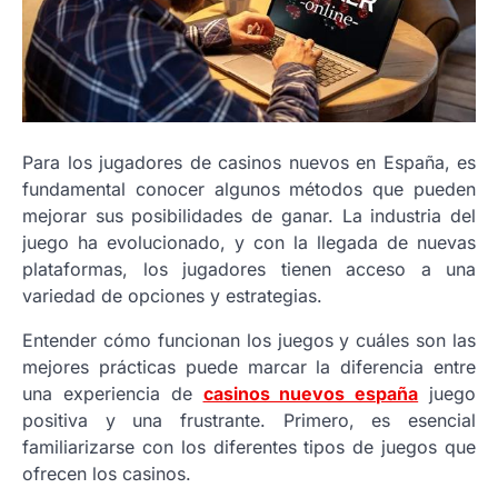
Para los jugadores de casinos nuevos en España, es
fundamental conocer algunos métodos que pueden
mejorar sus posibilidades de ganar. La industria del
juego ha evolucionado, y con la llegada de nuevas
plataformas, los jugadores tienen acceso a una
variedad de opciones y estrategias.
Entender cómo funcionan los juegos y cuáles son las
mejores prácticas puede marcar la diferencia entre
una experiencia de
casinos nuevos españa
juego
positiva y una frustrante. Primero, es esencial
familiarizarse con los diferentes tipos de juegos que
ofrecen los casinos.