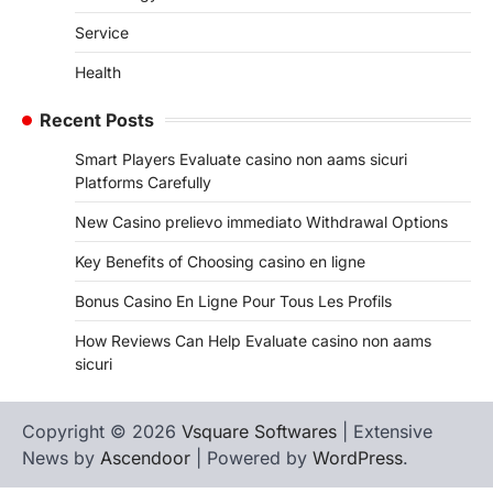
Service
Health
Recent Posts
Smart Players Evaluate casino non aams sicuri
Platforms Carefully
New Casino prelievo immediato Withdrawal Options
Key Benefits of Choosing casino en ligne
Bonus Casino En Ligne Pour Tous Les Profils
How Reviews Can Help Evaluate casino non aams
sicuri
Copyright © 2026
Vsquare Softwares
| Extensive
News by
Ascendoor
| Powered by
WordPress
.