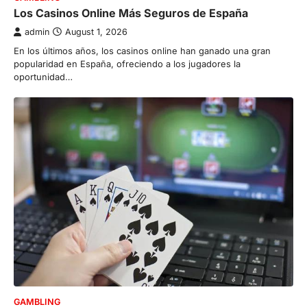
Los Casinos Online Más Seguros de España
admin
August 1, 2026
En los últimos años, los casinos online han ganado una gran
popularidad en España, ofreciendo a los jugadores la
oportunidad…
GAMBLING