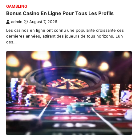
GAMBLING
Bonus Casino En Ligne Pour Tous Les Profils
admin
August 7, 2026
Les casinos en ligne ont connu une popularité croissante ces
dernières années, attirant des joueurs de tous horizons. L’un
des…