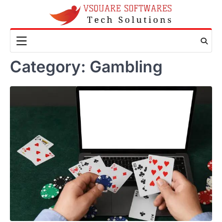
Skip
to
content
Category:
Gambling