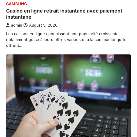
GAMBLING
Casino en ligne retrait instantané avec paiement
instantané
admin
August 5, 2026
Les casinos en ligne connaissent une popularité croissante,
notamment grâce à leurs offres variées et à la commodité qu’ils
offrent…