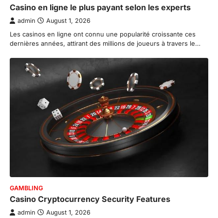
Casino en ligne le plus payant selon les experts
admin
August 1, 2026
Les casinos en ligne ont connu une popularité croissante ces
dernières années, attirant des millions de joueurs à travers le…
GAMBLING
Casino Cryptocurrency Security Features
admin
August 1, 2026