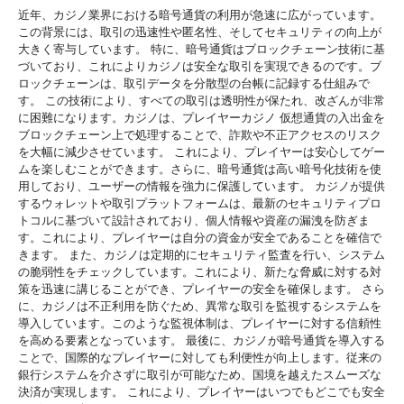
近年、カジノ業界における暗号通貨の利用が急速に広がっています。
この背景には、取引の迅速性や匿名性、そしてセキュリティの向上が
大きく寄与しています。 特に、暗号通貨はブロックチェーン技術に基
づいており、これによりカジノは安全な取引を実現できるのです。ブ
ロックチェーンは、取引データを分散型の台帳に記録する仕組みで
す。 この技術により、すべての取引は透明性が保たれ、改ざんが非常
に困難になります。カジノは、プレイヤーカジノ 仮想通貨の入出金を
ブロックチェーン上で処理することで、詐欺や不正アクセスのリスク
を大幅に減少させています。 これにより、プレイヤーは安心してゲー
ムを楽しむことができます。さらに、暗号通貨は高い暗号化技術を使
用しており、ユーザーの情報を強力に保護しています。 カジノが提供
するウォレットや取引プラットフォームは、最新のセキュリティプロ
トコルに基づいて設計されており、個人情報や資産の漏洩を防ぎま
す。これにより、プレイヤーは自分の資金が安全であることを確信で
きます。 また、カジノは定期的にセキュリティ監査を行い、システム
の脆弱性をチェックしています。これにより、新たな脅威に対する対
策を迅速に講じることができ、プレイヤーの安全を確保します。 さら
に、カジノは不正利用を防ぐため、異常な取引を監視するシステムを
導入しています。このような監視体制は、プレイヤーに対する信頼性
を高める要素となっています。 最後に、カジノが暗号通貨を導入する
ことで、国際的なプレイヤーに対しても利便性が向上します。従来の
銀行システムを介さずに取引が可能なため、国境を越えたスムーズな
決済が実現します。 これにより、プレイヤーはいつでもどこでも安全