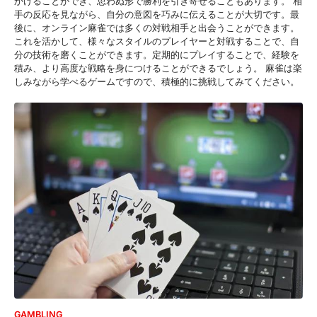
かけることができ、思わぬ形で勝利を引き寄せることもあります。 相
手の反応を見ながら、自分の意図を巧みに伝えることが大切です。最
後に、オンライン麻雀では多くの対戦相手と出会うことができます。
これを活かして、様々なスタイルのプレイヤーと対戦することで、自
分の技術を磨くことができます。定期的にプレイすることで、経験を
積み、より高度な戦略を身につけることができるでしょう。 麻雀は楽
しみながら学べるゲームですので、積極的に挑戦してみてください。
GAMBLING