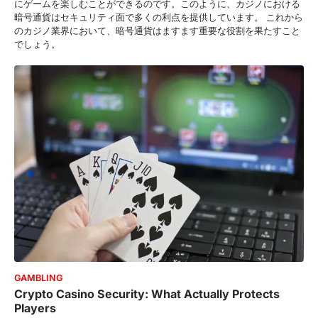
にゲームを楽しむことができるのです。このように、カジノにおける
暗号通貨はセキュリティ面で多くの利点を提供しています。 これから
のカジノ業界において、暗号通貨はますます重要な役割を果たすこと
でしょう。
GAMBLING
Crypto Casino Security: What Actually Protects
Players