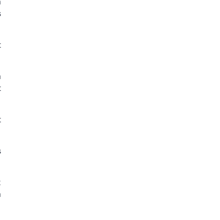
a
s
t
a
t
t
s
x
a