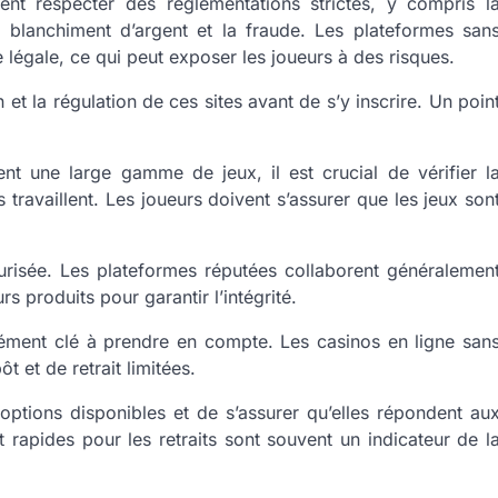
nt respecter des réglementations strictes, y compris l
le blanchiment d’argent et la fraude. Les plateformes san
 légale, ce qui peut exposer les joueurs à des risques.
 et la régulation de ces sites avant de s’y inscrire. Un poin
ent une large gamme de jeux, il est crucial de vérifier l
s travaillent. Les joueurs doivent s’assurer que les jeux son
urisée. Les plateformes réputées collaborent généralemen
 produits pour garantir l’intégrité.
élément clé à prendre en compte. Les casinos en ligne san
t et de retrait limitées.
s options disponibles et de s’assurer qu’elles répondent au
 rapides pour les retraits sont souvent un indicateur de l