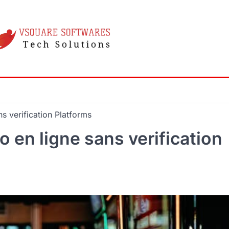
ns verification Platforms
o en ligne sans verification