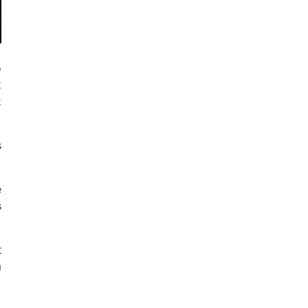
o
x
x
s
e
s
t
a