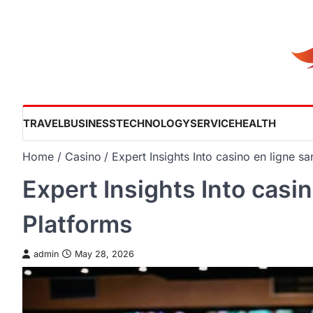
Skip
to
content
TRAVEL
BUSINESS
TECHNOLOGY
SERVICE
HEALTH
Home
Casino
Expert Insights Into casino en ligne sa
Expert Insights Into casin
Platforms
admin
May 28, 2026