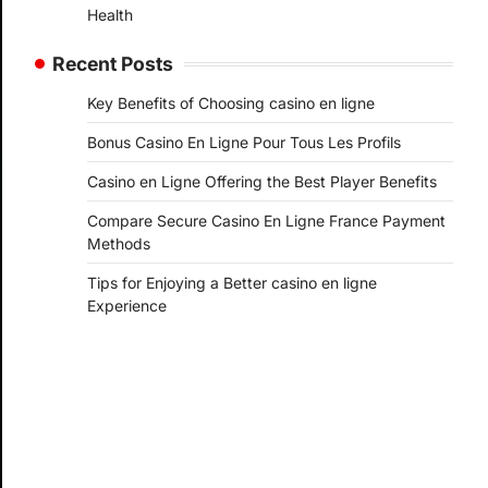
Health
Recent Posts
Key Benefits of Choosing casino en ligne
Bonus Casino En Ligne Pour Tous Les Profils
Casino en Ligne Offering the Best Player Benefits
Compare Secure Casino En Ligne France Payment
Methods
Tips for Enjoying a Better casino en ligne
Experience