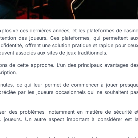
xplosive ces dernières années, et les plateformes de casin
’attention des joueurs. Ces plateformes, qui permettent au
d’identité, offrent une solution pratique et rapide pour ceu
ouvent associés aux sites de jeux traditionnels.
tions de cette approche. L’un des principaux avantages de
ription.
inutes, ce qui leur permet de commencer à jouer presqu
ppréciée par les joueurs occasionnels qui ne souhaitent pa
.
oser des problèmes, notamment en matière de sécurité e
 joueurs. Un autre aspect important à considérer est l