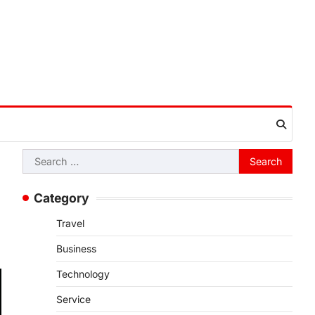
Search
for:
Category
Travel
Business
Technology
Service