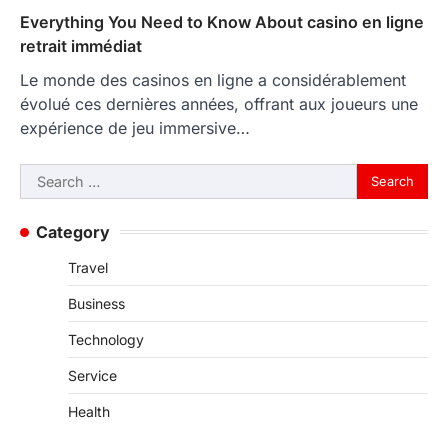
Everything You Need to Know About casino en ligne
retrait immédiat
Le monde des casinos en ligne a considérablement
évolué ces dernières années, offrant aux joueurs une
expérience de jeu immersive…
Search
for:
Category
Travel
Business
Technology
Service
Health