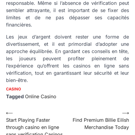
responsable. Même si l’absence de vérification peut
sembler attrayante, il est important de se fixer des
limites et de ne pas dépasser ses capacités
financières.
Les jeux d’argent doivent rester une forme de
divertissement, et il est primordial d’adopter une
approche équilibrée. En gardant ces conseils en tête,
les joueurs peuvent profiter pleinement de
l’expérience qu’offrent les casinos en ligne sans
vérification, tout en garantissant leur sécurité et leur
bien-être.
CASINO
Tagged
Online Casino
Post
⟵
⟶
Start Playing Faster
Find Premium Billie Eilish
navigation
through casino en ligne
Merchandise Today
sans verification Casinos