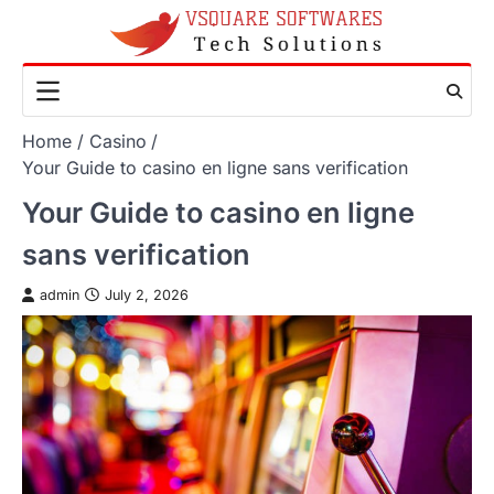
Skip
to
content
Home
Casino
Your Guide to casino en ligne sans verification
Your Guide to casino en ligne
sans verification
admin
July 2, 2026