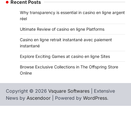
Recent Posts
Why transparency is essential in casino en ligne argent
réel
Ultimate Review of casino en ligne Platforms
Casino en ligne retrait instantané avec paiement
instantané
Explore Exciting Games at casino en ligne Sites
Browse Exclusive Collections in The Offspring Store
Online
Copyright © 2026
Vsquare Softwares
| Extensive
News by
Ascendoor
| Powered by
WordPress
.