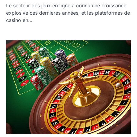
Le secteur des jeux en ligne a connu une croissance
explosive ces dernières années, et les plateformes de
casino en…