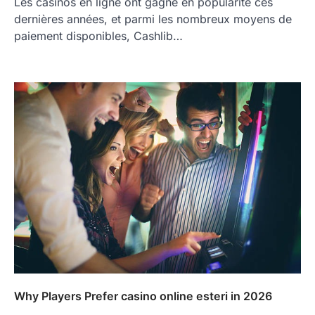
Les casinos en ligne ont gagné en popularité ces
dernières années, et parmi les nombreux moyens de
paiement disponibles, Cashlib…
Why Players Prefer casino online esteri in 2026