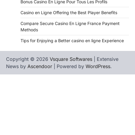
Bonus Casino En Ligne Pour Tous Les Profils
Casino en Ligne Offering the Best Player Benefits
Compare Secure Casino En Ligne France Payment
Methods
Tips for Enjoying a Better casino en ligne Experience
Copyright © 2026
Vsquare Softwares
| Extensive
News by
Ascendoor
| Powered by
WordPress
.