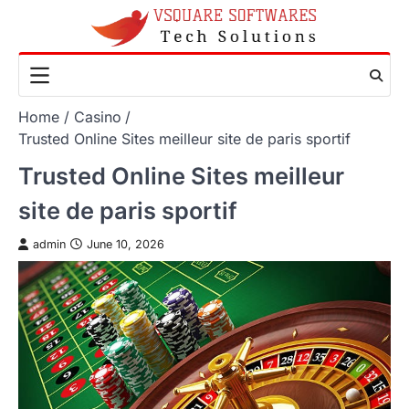
Skip
to
content
Home
Casino
Trusted Online Sites meilleur site de paris sportif
Trusted Online Sites meilleur
site de paris sportif
admin
June 10, 2026