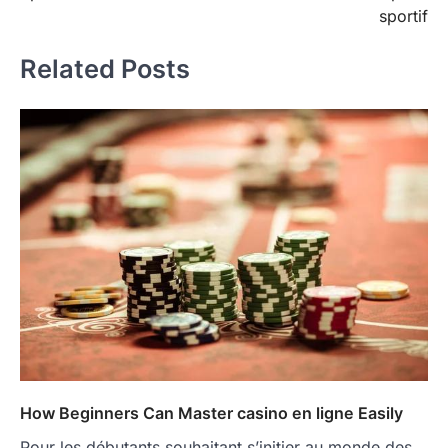
sportif
Related Posts
How Beginners Can Master casino en ligne Easily
Pour les débutants souhaitant s’initier au monde des