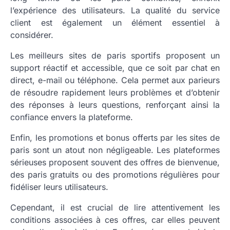
l’expérience des utilisateurs. La qualité du service
client est également un élément essentiel à
considérer.
Les meilleurs sites de paris sportifs proposent un
support réactif et accessible, que ce soit par chat en
direct, e-mail ou téléphone. Cela permet aux parieurs
de résoudre rapidement leurs problèmes et d’obtenir
des réponses à leurs questions, renforçant ainsi la
confiance envers la plateforme.
Enfin, les promotions et bonus offerts par les sites de
paris sont un atout non négligeable. Les plateformes
sérieuses proposent souvent des offres de bienvenue,
des paris gratuits ou des promotions régulières pour
fidéliser leurs utilisateurs.
Cependant, il est crucial de lire attentivement les
conditions associées à ces offres, car elles peuvent