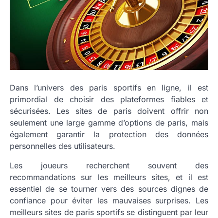
Dans l’univers des paris sportifs en ligne, il est
primordial de choisir des plateformes fiables et
sécurisées. Les sites de paris doivent offrir non
seulement une large gamme d’options de paris, mais
également garantir la protection des données
personnelles des utilisateurs.
Les joueurs recherchent souvent des
recommandations sur les meilleurs sites, et il est
essentiel de se tourner vers des sources dignes de
confiance pour éviter les mauvaises surprises. Les
meilleurs sites de paris sportifs se distinguent par leur