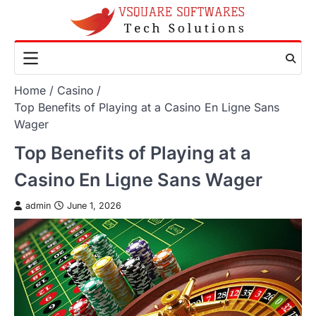
Skip
to
content
Home
Casino
Top Benefits of Playing at a Casino En Ligne Sans
Wager
Top Benefits of Playing at a
Casino En Ligne Sans Wager
admin
June 1, 2026