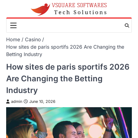
Skip
to
content
Home
Casino
How sites de paris sportifs 2026 Are Changing the
Betting Industry
How sites de paris sportifs 2026
Are Changing the Betting
Industry
admin
June 10, 2026