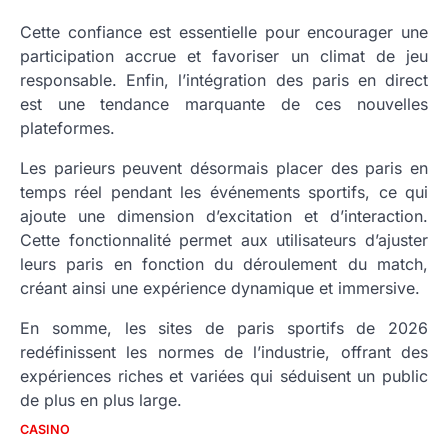
Cette confiance est essentielle pour encourager une
participation accrue et favoriser un climat de jeu
responsable. Enfin, l’intégration des paris en direct
est une tendance marquante de ces nouvelles
plateformes.
Les parieurs peuvent désormais placer des paris en
temps réel pendant les événements sportifs, ce qui
ajoute une dimension d’excitation et d’interaction.
Cette fonctionnalité permet aux utilisateurs d’ajuster
leurs paris en fonction du déroulement du match,
créant ainsi une expérience dynamique et immersive.
En somme, les sites de paris sportifs de 2026
redéfinissent les normes de l’industrie, offrant des
expériences riches et variées qui séduisent un public
de plus en plus large.
CASINO