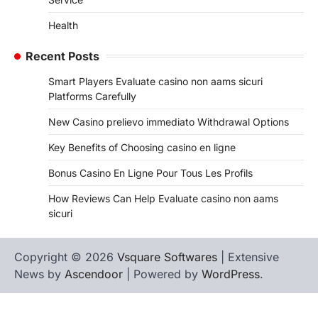
Health
Recent Posts
Smart Players Evaluate casino non aams sicuri
Platforms Carefully
New Casino prelievo immediato Withdrawal Options
Key Benefits of Choosing casino en ligne
Bonus Casino En Ligne Pour Tous Les Profils
How Reviews Can Help Evaluate casino non aams
sicuri
Copyright © 2026
Vsquare Softwares
| Extensive
News by
Ascendoor
| Powered by
WordPress
.