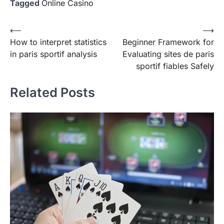
Tagged
Online Casino
Post
⟵
⟶
How to interpret statistics
Beginner Framework for
navigation
in paris sportif analysis
Evaluating sites de paris
sportif fiables Safely
Related Posts