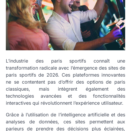
L’industrie des paris sportifs connaît une
transformation radicale avec l’émergence des sites de
paris sportifs de 2026. Ces plateformes innovantes
ne se contentent pas d’offrir des options de paris
classiques, mais intègrent également des
technologies avancées et des fonctionnalités
interactives qui révolutionnent l’expérience utilisateur.
Grâce à l’utilisation de l’intelligence artificielle et des
analyses de données, ces sites permettent aux
parieurs de prendre des décisions plus éclairées,