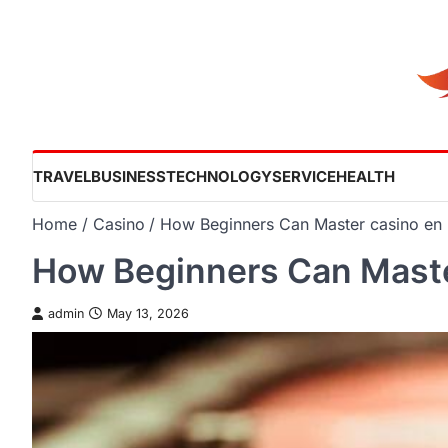
Skip
to
content
TRAVEL
BUSINESS
TECHNOLOGY
SERVICE
HEALTH
Home
Casino
How Beginners Can Master casino en l
How Beginners Can Master
admin
May 13, 2026