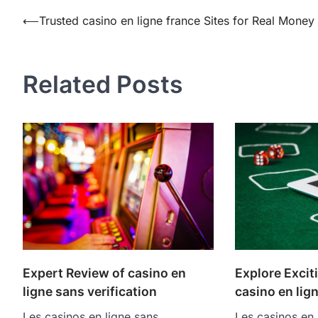
Post
⟵
Trusted casino en ligne france Sites for Real Money
navigation
Related Posts
Expert Review of casino en
Explore Excit
ligne sans verification
casino en lign
Les casinos en ligne sans
Les casinos en 