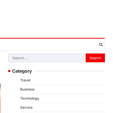
Search
for:
Category
Travel
Business
Technology
Service