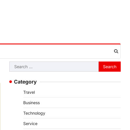
Search
for:
Category
Travel
Business
Technology
Service