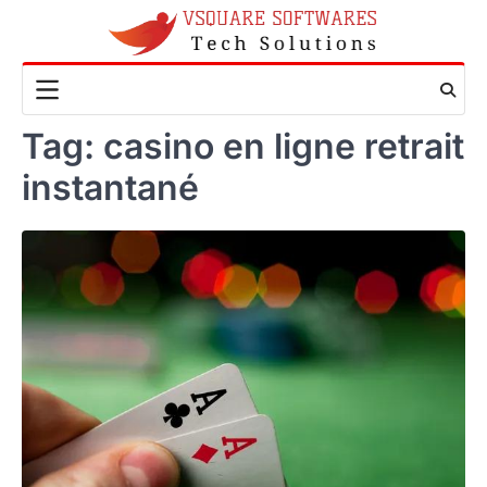
Skip
to
content
Tag:
casino en ligne retrait
instantané